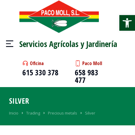
Abrir
Servicios Agrícolas y Jardinería
Oficina
Paco Moll
615 330 378
658 983
477
SILVER
Estás aquí:
Inicio
Trading
Precious metals
Silver