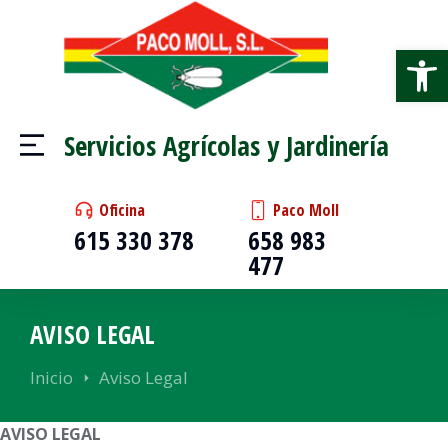
Abrir
Servicios Agrícolas y Jardinería
Oficina
Paco Moll
615 330 378
658 983
477
AVISO LEGAL
Estás aquí:
Inicio
Aviso Legal
AVISO LEGAL