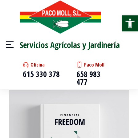
Abrir
Servicios Agrícolas y Jardinería
Oficina
Paco Moll
Estás aquí:
Inicio
Trading
Crypto currency
615 330 378
658 983
477