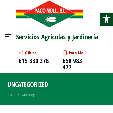
Abrir
Servicios Agrícolas y Jardinería
Oficina
Paco Moll
615 330 378
658 983
477
UNCATEGORIZED
Estás aquí:
Inicio
Uncategorized